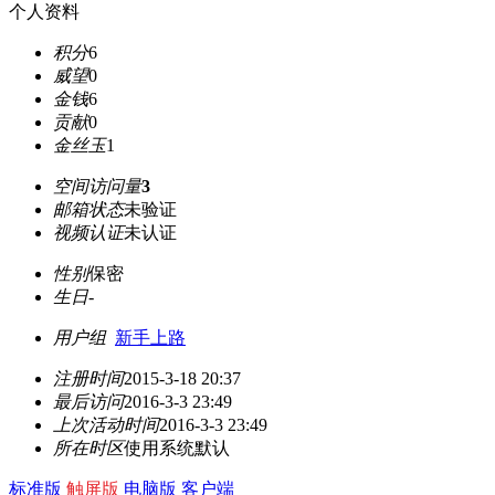
个人资料
积分
6
威望
0
金钱
6
贡献
0
金丝玉
1
空间访问量
3
邮箱状态
未验证
视频认证
未认证
性别
保密
生日
-
用户组
新手上路
注册时间
2015-3-18 20:37
最后访问
2016-3-3 23:49
上次活动时间
2016-3-3 23:49
所在时区
使用系统默认
标准版
触屏版
电脑版
客户端