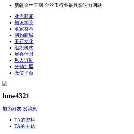
新疆金丝玉网-金丝玉行业最具影响力网站
业界新闻
知识学院
名家荟萃
网购商城
玉石文化
组织机构
展会信息
私人订制
分销加盟
微信平台
hnw4321
加为好友
发消息
TA的资料
TA的主题