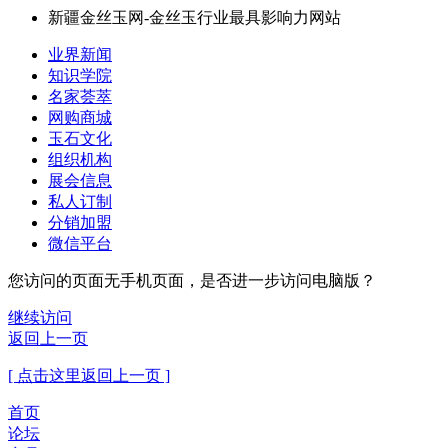
新疆金丝玉网-金丝玉行业最具影响力网站
业界新闻
知识学院
名家荟萃
网购商城
玉石文化
组织机构
展会信息
私人订制
分销加盟
微信平台
您访问的页面无手机页面，是否进一步访问电脑版？
继续访问
返回上一页
[ 点击这里返回上一页 ]
首页
论坛