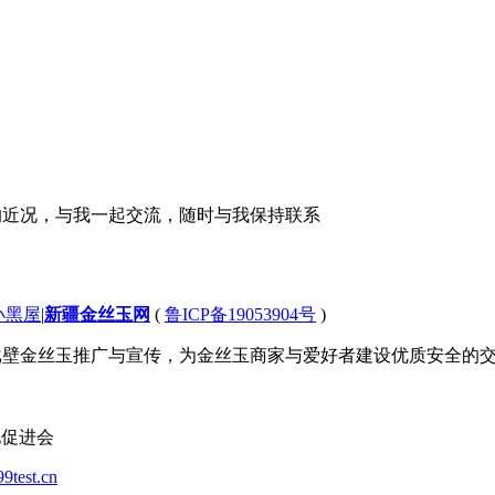
的近况，与我一起交流，随时与我保持联系
小黑屋
|
新疆金丝玉网
(
鲁ICP备19053904号
)
 致力于新疆戈壁金丝玉推广与宣传，为金丝玉商家与爱好者建设优质安全
化促进会
99test.cn